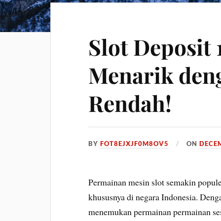
Slot Deposit
Menarik den
Rendah!
BY
FOT8EJXJF0M8OV5
ON
DECEM
Permainan mesin slot semakin populer 
khususnya di negara Indonesia. Deng
menemukan permainan permainan sesu