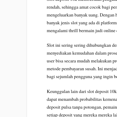
rendah, sehingga amat cocok bagi pe
mengeluarkan banyak uang. Dengan ha
banyak jenis slot yang ada di platf
mengalami thrill bermain judi online 
Slot ini sering sering dihubungkan de
menyediakan kemudahan dalam proses
user bisa secara mudah melakukan pro
metode pembayaran susah. Ini menjadi
bagi sejumlah pengguna yang ingin be
Keunggulan lain dari slot deposit 10
dapat menambah probabilitas kemena
deposit pulsa tanpa potongan, pemai
setiap deposit yang mereka mereka l