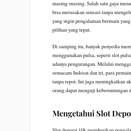
masing-masing. Salah satu gaya menari
bisa merasakan sensasi tanpa menge
yang ingin pengalaman bermain yang s
pilihan yang tepat.
Di samping itu, banyak penyedia me
menggunakan pulsa, seperti slot pulsa, 
adanya pengurangan. Melalui menggun
semacam Indosat dan tri, para pemai
tanpa repot. Ini juga meningkatkan a
orang dapat menguji keberuntungan di
Mengetahui Slot Depo
Slot deposit 10k memberikan pengal