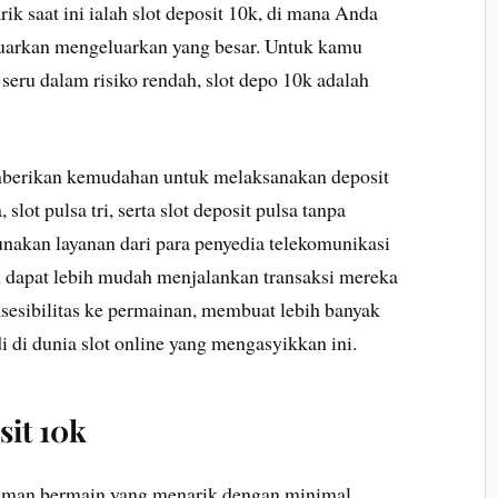
k saat ini ialah slot deposit 10k, di mana Anda
luarkan mengeluarkan yang besar. Untuk kamu
eru dalam risiko rendah, slot depo 10k adalah
mberikan kemudahan untuk melaksanakan deposit
slot pulsa tri, serta slot deposit pulsa tanpa
akan layanan dari para penyedia telekomunikasi
n dapat lebih mudah menjalankan transaksi mereka
ksesibilitas ke permainan, membuat lebih banyak
 di dunia slot online yang mengasyikkan ini.
sit 10k
aman bermain yang menarik dengan minimal