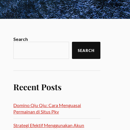
Search
SEARCH
Recent Posts
Domino Qiu Qiu: Cara Menguasai
Permainan di Situs Pkv
Strategi Efektif Menggunakan Akun