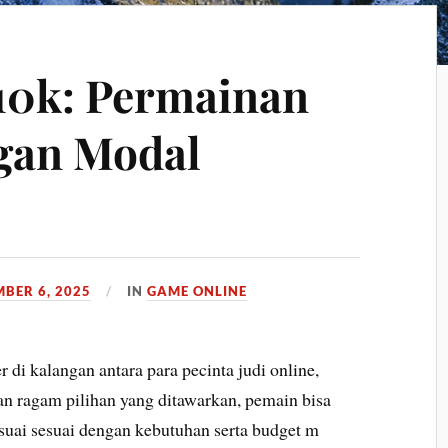
 10k: Permainan
gan Modal
BER 6, 2025
IN
GAME ONLINE
di kalangan antara para pecinta judi online,
an ragam pilihan yang ditawarkan, pemain bisa
ai sesuai dengan kebutuhan serta budget m