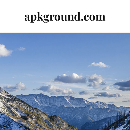
apkground.com