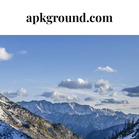
apkground.com