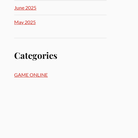
June 2025
May 2025
Categories
GAME ONLINE