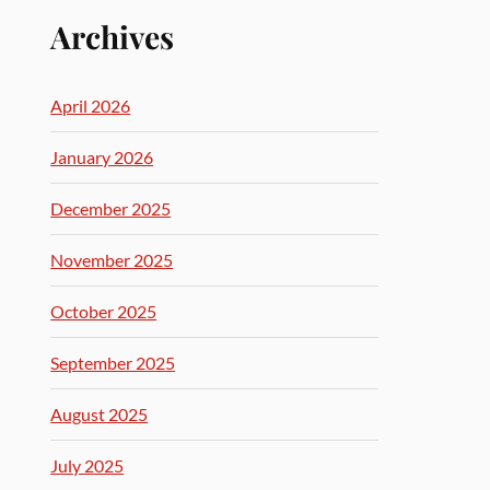
Archives
April 2026
January 2026
December 2025
November 2025
October 2025
September 2025
August 2025
July 2025