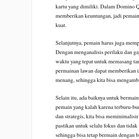
kartu yang dimiliki. Dalam Domino Qi
memberikan keuntungan, jadi pemain
kuat.
Selanjutnya, pemain harus juga mem
Dengan menganalisis perilaku dan ga
waktu yang tepat untuk memasang ta
permainan lawan dapat memberikan i
menang, sehingga kita bisa mengambil
Selain itu, ada baiknya untuk bermain
pemain yang kalah karena terburu-b
dan strategis, kita bisa meminimalisi
pastikan untuk selalu fokus dan tidak 
sehingga bisa tetap bermain dengan 