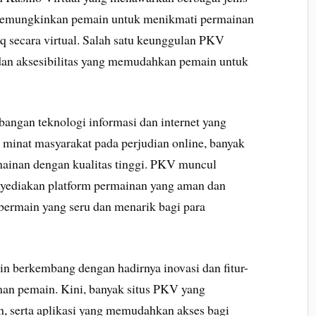
i memungkinkan pemain untuk menikmati permainan
q secara virtual. Salah satu keunggulan PKV
dan aksesibilitas yang memudahkan pemain untuk
ngan teknologi informasi dan internet yang
minat masyarakat pada perjudian online, banyak
ainan dengan kualitas tinggi. PKV muncul
nyediakan platform permainan yang aman dan
ermain yang seru dan menarik bagi para
 berkembang dengan hadirnya inovasi dan fitur-
an pemain. Kini, banyak situs PKV yang
, serta aplikasi yang memudahkan akses bagi