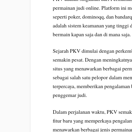
permainan judi online. Platform in
seperti poker, dominoqq, dan bandarq
adalah sistem keamanan yang tinggi 
bermain kapan saja dan di mana saja.
Sejarah PKV dimulai dengan perkemba
semakin pesat. Dengan meningkatnya 
situs yang menawarkan berbagai perm
sebagai salah satu pelopor dalam me
terpercaya, memberikan pengalaman b
penggemar judi.
Dalam perjalanan waktu, PKV semakin
fitur baru yang memperkaya pengalam
menawarkan berbagai jenis permainan