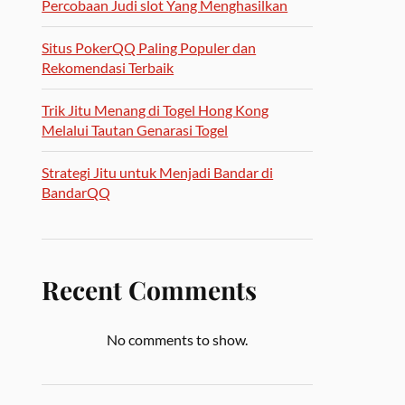
Percobaan Judi slot Yang Menghasilkan
Situs PokerQQ Paling Populer dan
Rekomendasi Terbaik
Trik Jitu Menang di Togel Hong Kong
Melalui Tautan Genarasi Togel
Strategi Jitu untuk Menjadi Bandar di
BandarQQ
Recent Comments
No comments to show.