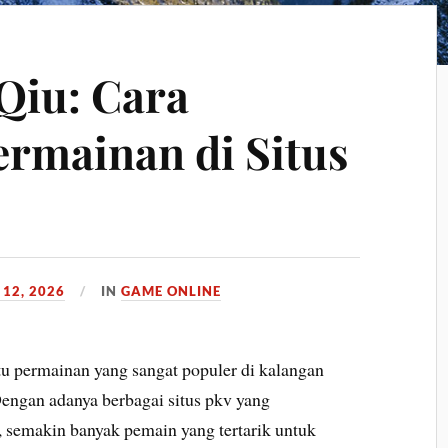
Qiu: Cara
rmainan di Situs
 12, 2026
IN
GAME ONLINE
u permainan yang sangat populer di kalangan
engan adanya berbagai situs pkv yang
 semakin banyak pemain yang tertarik untuk