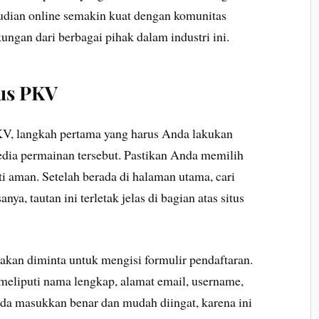
udian online semakin kuat dengan komunitas
ngan dari berbagai pihak dalam industri ini.
tus PKV
KV, langkah pertama yang harus Anda lakukan
edia permainan tersebut. Pastikan Anda memilih
kti aman. Setelah berada di halaman utama, cari
nya, tautan ini terletak jelas di bagian atas situs
 akan diminta untuk mengisi formulir pendaftaran.
eliputi nama lengkap, alamat email, username,
nda masukkan benar dan mudah diingat, karena ini