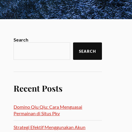
Search
SEARCH
Recent Posts
Domino Qiu Qiu: Cara Menguasai
Permainan di Situs Pkv
Strategi Efektif Menggunakan Akun