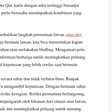
u Qiu, kartu dengan nilai tertinggi biasanya
 perlu berusaha mendapatkan kombinasi yang
perhatikan langkah permainan lawan.
situs pkv
ya bermain lawan, kita bisa menentukan kapan
ruhan atau melakukan bluffing. Mengamati pola
nformasi berharga untuk meningkatkan peluang
 keputusan yang lebih cerdas saat bermain.
 secara sabar dan tidak terburu-buru. Banyak
uru mengambil keputusan. Dengan bermain sabar
r risiko kerugian. Ketika permainan berlangsung,
terpengaruh oleh tekanan dari situasi atau lawan,
baik dan meningkatkan peluang untuk menang.