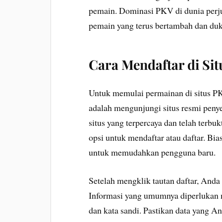
pemain. Dominasi PKV di dunia perj
pemain yang terus bertambah dan duku
Cara Mendaftar di Si
Untuk memulai permainan di situs P
adalah mengunjungi situs resmi peny
situs yang terpercaya dan telah terbu
opsi untuk mendaftar atau daftar. Biasa
untuk memudahkan pengguna baru.
Setelah mengklik tautan daftar, Anda
Informasi yang umumnya diperlukan m
dan kata sandi. Pastikan data yang A