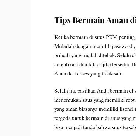
Tips Bermain Aman di
Ketika bermain di situs PKV, penti
Mulailah dengan memilih password ya
pribadi yang mudah ditebak. Selalu a
autentikasi dua faktor jika tersedia.
Anda dari akses yang tidak sah.
Selain itu, pastikan Anda bermain di 
menemukan situs yang memiliki reputas
yang aman biasanya memiliki lisensi
tergoda untuk bermain di situs yang m
bisa menjadi tanda bahwa situs terseb