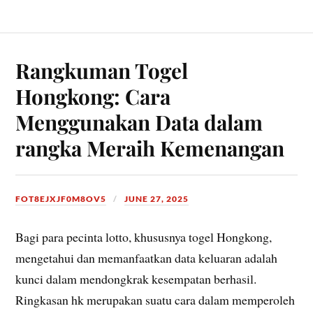
Rangkuman Togel
Hongkong: Cara
Menggunakan Data dalam
rangka Meraih Kemenangan
FOT8EJXJF0M8OV5
JUNE 27, 2025
Bagi para pecinta lotto, khususnya togel Hongkong,
mengetahui dan memanfaatkan data keluaran adalah
kunci dalam mendongkrak kesempatan berhasil.
Ringkasan hk merupakan suatu cara dalam memperoleh