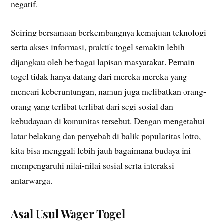
negatif.
Seiring bersamaan berkembangnya kemajuan teknologi
serta akses informasi, praktik togel semakin lebih
dijangkau oleh berbagai lapisan masyarakat. Pemain
togel tidak hanya datang dari mereka mereka yang
mencari keberuntungan, namun juga melibatkan orang-
orang yang terlibat terlibat dari segi sosial dan
kebudayaan di komunitas tersebut. Dengan mengetahui
latar belakang dan penyebab di balik popularitas lotto,
kita bisa menggali lebih jauh bagaimana budaya ini
mempengaruhi nilai-nilai sosial serta interaksi
antarwarga.
Asal Usul Wager Togel