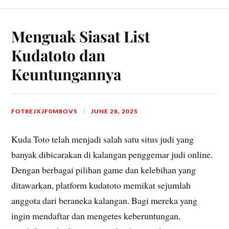
Menguak Siasat List
Kudatoto dan
Keuntungannya
FOT8EJXJF0M8OV5
JUNE 28, 2025
Kuda Toto telah menjadi salah satu situs judi yang
banyak dibicarakan di kalangan penggemar judi online.
Dengan berbagai pilihan game dan kelebihan yang
ditawarkan, platform kudatoto memikat sejumlah
anggota dari beraneka kalangan. Bagi mereka yang
ingin mendaftar dan mengetes keberuntungan,