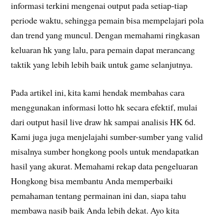
informasi terkini mengenai output pada setiap-tiap
periode waktu, sehingga pemain bisa mempelajari pola
dan trend yang muncul. Dengan memahami ringkasan
keluaran hk yang lalu, para pemain dapat merancang
taktik yang lebih lebih baik untuk game selanjutnya.
Pada artikel ini, kita kami hendak membahas cara
menggunakan informasi lotto hk secara efektif, mulai
dari output hasil live draw hk sampai analisis HK 6d.
Kami juga juga menjelajahi sumber-sumber yang valid
misalnya sumber hongkong pools untuk mendapatkan
hasil yang akurat. Memahami rekap data pengeluaran
Hongkong bisa membantu Anda memperbaiki
pemahaman tentang permainan ini dan, siapa tahu
membawa nasib baik Anda lebih dekat. Ayo kita