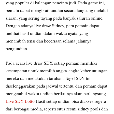
yang populer di kalangan pencinta judi. Pada game ini,
pemain dapat mengikuti undian secara langsung melalui
siaran, yang sering tayang pada banyak saluran online.
Dengan adanya live draw Sidney, para pemain dapat
melihat hasil undian dalam waktu nyata, yang
menambah tensi dan keceriaan selama jalannya
pengundian.
Pada acara live draw SDY, setiap pemain memiliki
kesempatan untuk memilih angka-angka keberuntungan
mereka dan melakukan taruhan. Togel SDY ini
diselenggarakan pada jadwal tertentu, dan pemain dapat
mengetahui waktu undian berikutnya akan berlangsung.
Live SDY Lotto
Hasil setiap undian bisa diakses segera
dari berbagai media, seperti situs resmi sidney pools dan