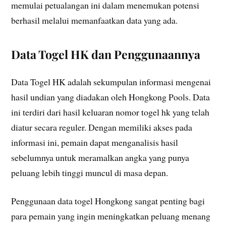
memulai petualangan ini dalam menemukan potensi
berhasil melalui memanfaatkan data yang ada.
Data Togel HK dan Penggunaannya
Data Togel HK adalah sekumpulan informasi mengenai
hasil undian yang diadakan oleh Hongkong Pools. Data
ini terdiri dari hasil keluaran nomor togel hk yang telah
diatur secara reguler. Dengan memiliki akses pada
informasi ini, pemain dapat menganalisis hasil
sebelumnya untuk meramalkan angka yang punya
peluang lebih tinggi muncul di masa depan.
Penggunaan data togel Hongkong sangat penting bagi
para pemain yang ingin meningkatkan peluang menang