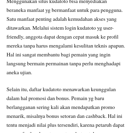
Menggunakan situs kudatoto bisa menyediakan
beraneka manfaat yg bermanfaat untuk para pengguna.
Satu manfaat penting adalah kemudahan akses yang
ditawarkan. Melalui sistem login kudatoto yg user-
friendly, anggota dapat dengan cepat masuk ke profil
mereka tanpa harus mengalami kesulitan teknis apapun.
Hal ini sangat membantu bagi pemain yang ingin
langsung bermain permainan tanpa perlu menghadapi
aneka ujian.
Selain itu, daftar kudatoto menawarkan keunggulan
dalam hal promosi dan bonus. Pemain yg baru
berlangganan sering kali akan mendapatkan promo
menarik, misalnya bonus setoran dan cashback. Hal ini
tentu menjadi nilai plus tersendiri, karena petaruh dapat