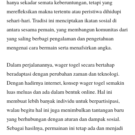
hanya sekadar semata keberuntungan, tetapi yang
merefleksikan makna tertentu atau peristiwa dihidupi
sehari-hari. Tradisi ini menciptakan ikatan sosial di
antara sesama pemain, yang membangun komunitas dari
yang saling berbagi pengalaman dan pengetahuan
mengenai cara bermain serta menafsirkan angka.
Dalam perjalanannya, wager togel secara bertahap
beradaptasi dengan perubahan zaman dan teknologi.
Dengan hadirnya internet, konsep wager togel semakin
luas meluas dan ada dalam bentuk online. Hal ini
membuat lebih banyak individu untuk berpartisipasi,
walau begitu hal ini juga menimbulkan tantangan baru
yang berhubungan dengan aturan dan dampak sosial.
Sebagai hasilnya, permainan ini tetap ada dan menjadi