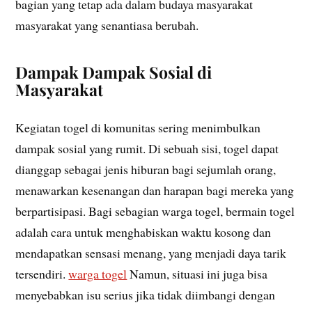
bagian yang tetap ada dalam budaya masyarakat
masyarakat yang senantiasa berubah.
Dampak Dampak Sosial di
Masyarakat
Kegiatan togel di komunitas sering menimbulkan
dampak sosial yang rumit. Di sebuah sisi, togel dapat
dianggap sebagai jenis hiburan bagi sejumlah orang,
menawarkan kesenangan dan harapan bagi mereka yang
berpartisipasi. Bagi sebagian warga togel, bermain togel
adalah cara untuk menghabiskan waktu kosong dan
mendapatkan sensasi menang, yang menjadi daya tarik
tersendiri.
warga togel
Namun, situasi ini juga bisa
menyebabkan isu serius jika tidak diimbangi dengan