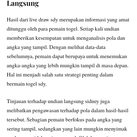
Langsung
Hasil dari live draw sdy merupakan informasi yang amat
ditunggu oleh para pemain togel. Setiap kali undian
memberikan kesempatan untuk menganalisis pola dan
angka yang tampil. Dengan melihat data-data
sebelumnya, pemain dapat berupaya untuk menemukan
angka-angka yang lebih mungkin tampil di masa depan.
Hal ini menjadi salah satu strategi penting dalam
bermain togel sdy.
Tinjauan terhadap undian langsung sidney juga
melibatkan pengawasan terhadap pola dalam hasil-hasil
tersebut. Sebagian pemain berfokus pada angka yang
sering tampil, sedangkan yang lain mungkin menyimak