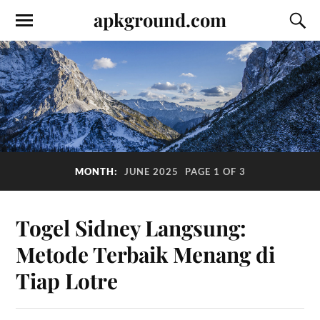
apkground.com
MONTH:
JUNE 2025
PAGE 1 OF 3
Togel Sidney Langsung:
Metode Terbaik Menang di
Tiap Lotre