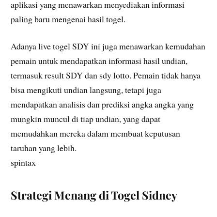
aplikasi yang menawarkan menyediakan informasi
paling baru mengenai hasil togel.
Adanya live togel SDY ini juga menawarkan kemudahan
pemain untuk mendapatkan informasi hasil undian,
termasuk result SDY dan sdy lotto. Pemain tidak hanya
bisa mengikuti undian langsung, tetapi juga
mendapatkan analisis dan prediksi angka angka yang
mungkin muncul di tiap undian, yang dapat
memudahkan mereka dalam membuat keputusan
taruhan yang lebih.
spintax
Strategi Menang di Togel Sidney