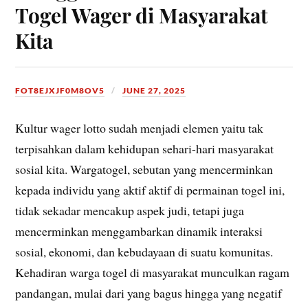
Togel Wager di Masyarakat
Kita
FOT8EJXJF0M8OV5
JUNE 27, 2025
Kultur wager lotto sudah menjadi elemen yaitu tak
terpisahkan dalam kehidupan sehari-hari masyarakat
sosial kita. Wargatogel, sebutan yang mencerminkan
kepada individu yang aktif aktif di permainan togel ini,
tidak sekadar mencakup aspek judi, tetapi juga
mencerminkan menggambarkan dinamik interaksi
sosial, ekonomi, dan kebudayaan di suatu komunitas.
Kehadiran warga togel di masyarakat munculkan ragam
pandangan, mulai dari yang bagus hingga yang negatif