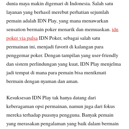
dunia maya makin digemari di Indonesia. Salah satu
layanan yang berhasil merebut perhatian sejumlah
pemain adalah IDN Play, yang mana menawarkan
sensation bermain poker menarik dan memuaskan.
idn
poker via pulsa
IDN Poker, sebagai salah satu
permainan ini, menjadi favorit di kalangan para
penggemar poker. Dengan tampilan yang user-friendly
dan sistem perlindungan yang kuat, IDN Play menjelma
jadi tempat di mana para pemain bisa menikmati
bermain dengan nyaman dan aman.
Kesuksesan IDN Play tak hanya datang dari
keberagaman opsi permainan, namun juga dari fokus
mereka terhadap puasnya pengguna. Banyak pemain
yang merasakan pengalaman yang baik dalam bermain