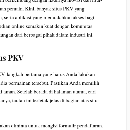
an pemain. Kini, banyak situs PKV yang
, serta aplikasi yang memudahkan akses bagi
udian online semakin kuat dengan komunitas
ngan dari berbagai pihak dalam industri ini.
tus PKV
KV, langkah pertama yang harus Anda lakukan
edia permainan tersebut. Pastikan Anda memilih
kti aman. Setelah berada di halaman utama, cari
nya, tautan ini terletak jelas di bagian atas situs
 akan diminta untuk mengisi formulir pendaftaran.