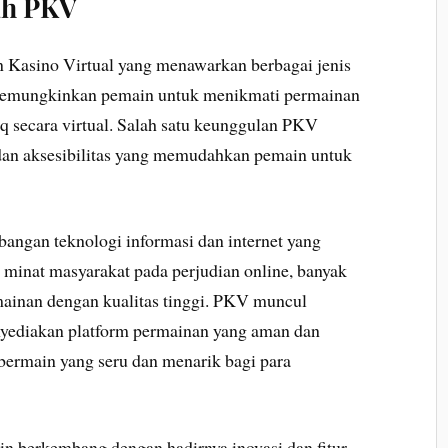
ah PKV
 Kasino Virtual yang menawarkan berbagai jenis
i memungkinkan pemain untuk menikmati permainan
q secara virtual. Salah satu keunggulan PKV
dan aksesibilitas yang memudahkan pemain untuk
ngan teknologi informasi dan internet yang
minat masyarakat pada perjudian online, banyak
ainan dengan kualitas tinggi. PKV muncul
nyediakan platform permainan yang aman dan
ermain yang seru dan menarik bagi para
 berkembang dengan hadirnya inovasi dan fitur-