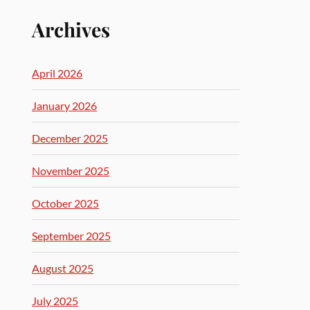
Archives
April 2026
January 2026
December 2025
November 2025
October 2025
September 2025
August 2025
July 2025