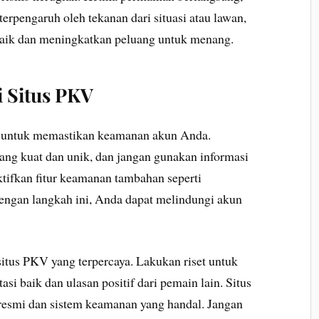
terpengaruh oleh tekanan dari situasi atau lawan,
baik dan meningkatkan peluang untuk menang.
 Situs PKV
ng untuk memastikan keamanan akun Anda.
ng kuat dan unik, dan jangan gunakan informasi
ktifkan fitur keamanan tambahan seperti
 Dengan langkah ini, Anda dapat melindungi akun
situs PKV yang terpercaya. Lakukan riset untuk
i baik dan ulasan positif dari pemain lain. Situs
 resmi dan sistem keamanan yang handal. Jangan