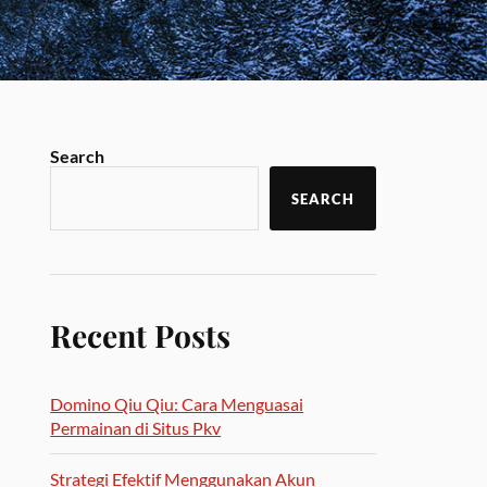
Search
SEARCH
Recent Posts
Domino Qiu Qiu: Cara Menguasai
Permainan di Situs Pkv
Strategi Efektif Menggunakan Akun