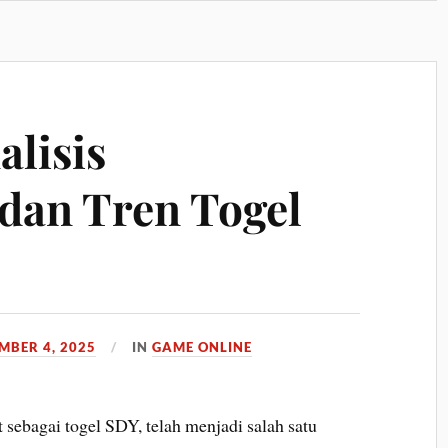
alisis
dan Tren Togel
MBER 4, 2025
IN
GAME ONLINE
t sebagai togel SDY, telah menjadi salah satu