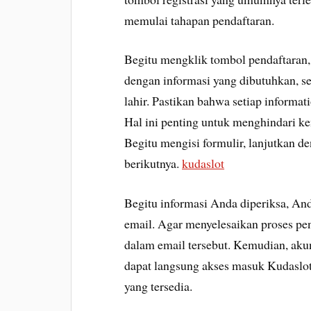
memulai tahapan pendaftaran.
Begitu mengklik tombol pendaftaran,
dengan informasi yang dibutuhkan, se
lahir. Pastikan bahwa setiap informa
Hal ini penting untuk menghindari ke
Begitu mengisi formulir, lanjutkan 
berikutnya.
kudaslot
Begitu informasi Anda diperiksa, An
email. Agar menyelesaikan proses pe
dalam email tersebut. Kemudian, aku
dapat langsung akses masuk Kudaslo
yang tersedia.