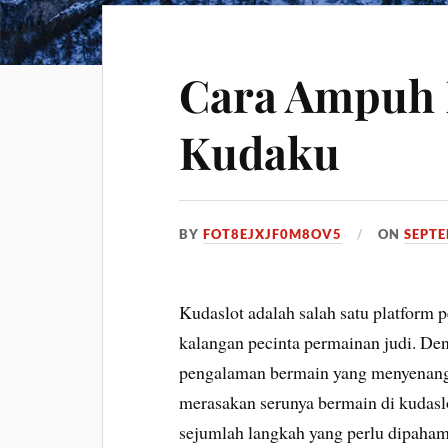
Cara Ampuh 
Kudaku
BY
FOT8EJXJF0M8OV5
ON
SEPTE
Kudaslot adalah salah satu platform p
kalangan pecinta permainan judi. D
pengalaman bermain yang menyenangka
merasakan serunya bermain di kudasl
sejumlah langkah yang perlu dipaham