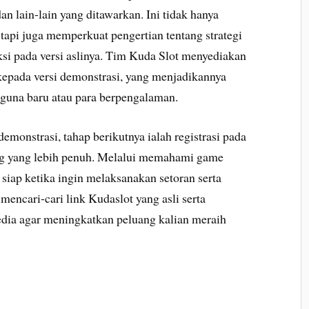
n lain-lain yang ditawarkan. Ini tidak hanya
api juga memperkuat pengertian tentang strategi
ksi pada versi aslinya. Tim Kuda Slot menyediakan
 kepada versi demonstrasi, yang menjadikannya
gguna baru atau para berpengalaman.
emonstrasi, tahap berikutnya ialah registrasi pada
g yang lebih penuh. Melalui memahami game
 siap ketika ingin melaksanakan setoran serta
mencari-cari link Kudaslot yang asli serta
edia agar meningkatkan peluang kalian meraih