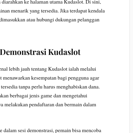
n diarahkan ke halaman utama Kudaslot. Di sini,
nan menarik yang tersedia. Jika terdapat kendala
ng dimasukkan atau hubungi dukungan pelanggan
 Demonstrasi Kudaslot
al lebih jauh tentang Kudaslot ialah melalui
t menawarkan kesempatan bagi pengguna agar
tersedia tanpa perlu harus menghabiskan dana.
sakan berbagai jenis game dan mengetahui
a melakukan pendaftaran dan bermain dalam
e dalam sesi demonstrasi, pemain bisa mencoba