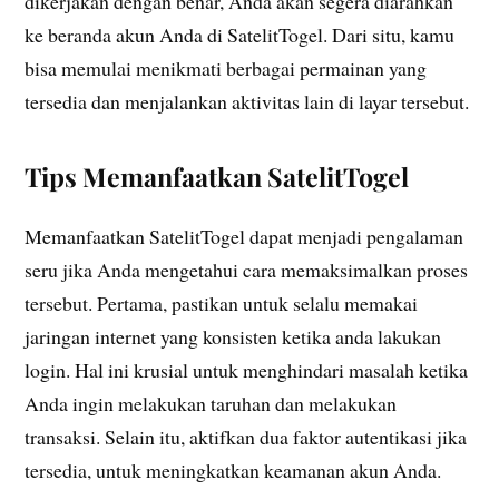
dikerjakan dengan benar, Anda akan segera diarahkan
ke beranda akun Anda di SatelitTogel. Dari situ, kamu
bisa memulai menikmati berbagai permainan yang
tersedia dan menjalankan aktivitas lain di layar tersebut.
Tips Memanfaatkan SatelitTogel
Memanfaatkan SatelitTogel dapat menjadi pengalaman
seru jika Anda mengetahui cara memaksimalkan proses
tersebut. Pertama, pastikan untuk selalu memakai
jaringan internet yang konsisten ketika anda lakukan
login. Hal ini krusial untuk menghindari masalah ketika
Anda ingin melakukan taruhan dan melakukan
transaksi. Selain itu, aktifkan dua faktor autentikasi jika
tersedia, untuk meningkatkan keamanan akun Anda.