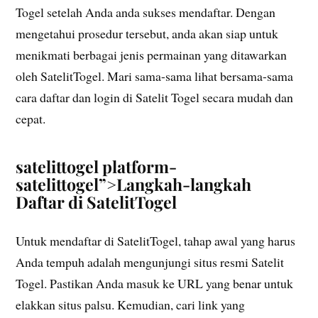
Togel setelah Anda anda sukses mendaftar. Dengan
mengetahui prosedur tersebut, anda akan siap untuk
menikmati berbagai jenis permainan yang ditawarkan
oleh SatelitTogel. Mari sama-sama lihat bersama-sama
cara daftar dan login di Satelit Togel secara mudah dan
cepat.
satelittogel platform-
satelittogel”>Langkah-langkah
Daftar di SatelitTogel
Untuk mendaftar di SatelitTogel, tahap awal yang harus
Anda tempuh adalah mengunjungi situs resmi Satelit
Togel. Pastikan Anda masuk ke URL yang benar untuk
elakkan situs palsu. Kemudian, cari link yang