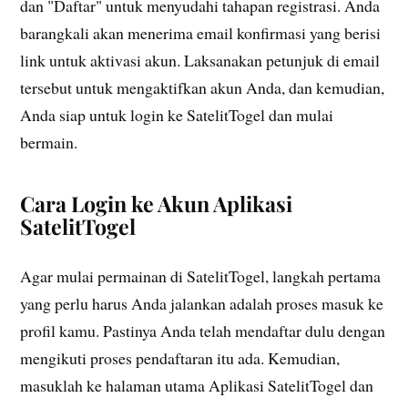
dan "Daftar" untuk menyudahi tahapan registrasi. Anda
barangkali akan menerima email konfirmasi yang berisi
link untuk aktivasi akun. Laksanakan petunjuk di email
tersebut untuk mengaktifkan akun Anda, dan kemudian,
Anda siap untuk login ke SatelitTogel dan mulai
bermain.
Cara Login ke Akun Aplikasi
SatelitTogel
Agar mulai permainan di SatelitTogel, langkah pertama
yang perlu harus Anda jalankan adalah proses masuk ke
profil kamu. Pastinya Anda telah mendaftar dulu dengan
mengikuti proses pendaftaran itu ada. Kemudian,
masuklah ke halaman utama Aplikasi SatelitTogel dan