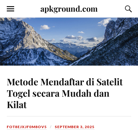
apkground.com
Metode Mendaftar di Satelit
Togel secara Mudah dan
Kilat
FOT8EJXJF0M8OV5
SEPTEMBER 3, 2025