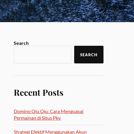
Search
SEARCH
Recent Posts
Domino Qiu Qiu: Cara Menguasai
Permainan di Situs Pkv
Strategi Efektif Menggunakan Akun