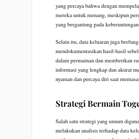
yang percaya bahwa dengan mempelaja
mereka untuk menang, meskipun perm
yang bergantung pada keberuntungan
Selain itu, data keluaran juga berfung
mendokumentasikan hasil-hasil sebe
dalam permainan dan memberikan ra
informasi yang lengkap dan akurat m
nyaman dan percaya diri saat memasa
Strategi Bermain Tog
Salah satu strategi yang umum digun
melakukan analisis terhadap data ke