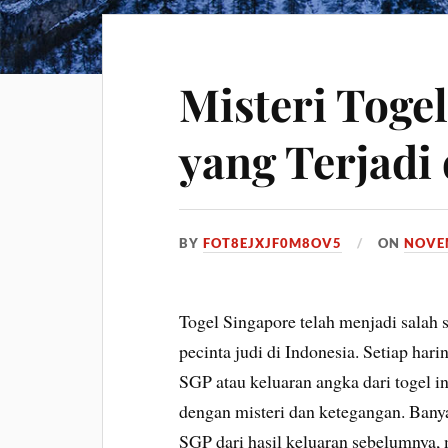
Misteri Toge
yang Terjadi
BY
FOT8EJXJF0M8OV5
ON
NOVEM
Togel Singapore telah menjadi salah 
pecinta judi di Indonesia. Setiap ha
SGP atau keluaran angka dari togel i
dengan misteri dan ketegangan. Bany
SGP dari hasil keluaran sebelumnya