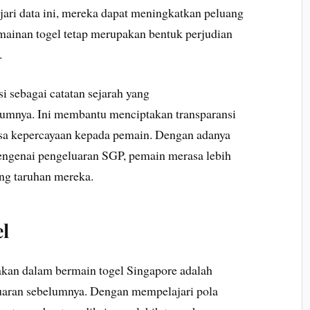
ri data ini, mereka dapat meningkatkan peluang
ainan togel tetap merupakan bentuk perjudian
.
si sebagai catatan sejarah yang
lumnya. Ini membantu menciptakan transparansi
sa kepercayaan kepada pemain. Dengan adanya
engenai pengeluaran SGP, pemain merasa lebih
ng taruhan mereka.
el
akan dalam bermain togel Singapore adalah
luaran sebelumnya. Dengan mempelajari pola