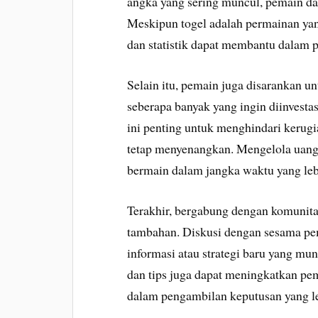
angka yang sering muncul, pemain dap
Meskipun togel adalah permainan y
dan statistik dapat membantu dalam 
Selain itu, pemain juga disarankan u
seberapa banyak yang ingin diinvestas
ini penting untuk menghindari kerug
tetap menyenangkan. Mengelola uang
bermain dalam jangka waktu yang leb
Terakhir, bergabung dengan komunit
tambahan. Diskusi dengan sesama p
informasi atau strategi baru yang mu
dan tips juga dapat meningkatkan p
dalam pengambilan keputusan yang le