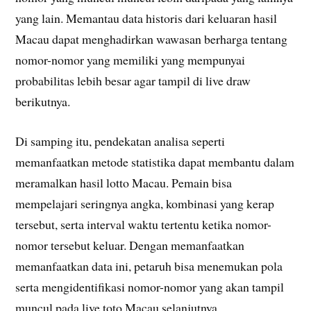
yang lain. Memantau data historis dari keluaran hasil
Macau dapat menghadirkan wawasan berharga tentang
nomor-nomor yang memiliki yang mempunyai
probabilitas lebih besar agar tampil di live draw
berikutnya.
Di samping itu, pendekatan analisa seperti
memanfaatkan metode statistika dapat membantu dalam
meramalkan hasil lotto Macau. Pemain bisa
mempelajari seringnya angka, kombinasi yang kerap
tersebut, serta interval waktu tertentu ketika nomor-
nomor tersebut keluar. Dengan memanfaatkan
memanfaatkan data ini, petaruh bisa menemukan pola
serta mengidentifikasi nomor-nomor yang akan tampil
muncul pada live toto Macau selanjutnya.