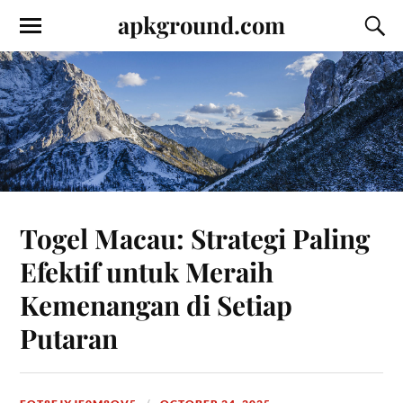
apkground.com
Togel Macau: Strategi Paling
Efektif untuk Meraih
Kemenangan di Setiap
Putaran