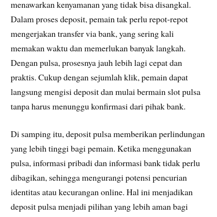
menawarkan kenyamanan yang tidak bisa disangkal.
Dalam proses deposit, pemain tak perlu repot-repot
mengerjakan transfer via bank, yang sering kali
memakan waktu dan memerlukan banyak langkah.
Dengan pulsa, prosesnya jauh lebih lagi cepat dan
praktis. Cukup dengan sejumlah klik, pemain dapat
langsung mengisi deposit dan mulai bermain slot pulsa
tanpa harus menunggu konfirmasi dari pihak bank.
Di samping itu, deposit pulsa memberikan perlindungan
yang lebih tinggi bagi pemain. Ketika menggunakan
pulsa, informasi pribadi dan informasi bank tidak perlu
dibagikan, sehingga mengurangi potensi pencurian
identitas atau kecurangan online. Hal ini menjadikan
deposit pulsa menjadi pilihan yang lebih aman bagi