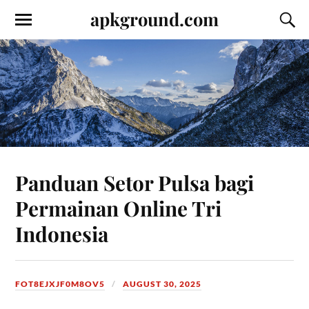
apkground.com
Panduan Setor Pulsa bagi
Permainan Online Tri
Indonesia
FOT8EJXJF0M8OV5
AUGUST 30, 2025