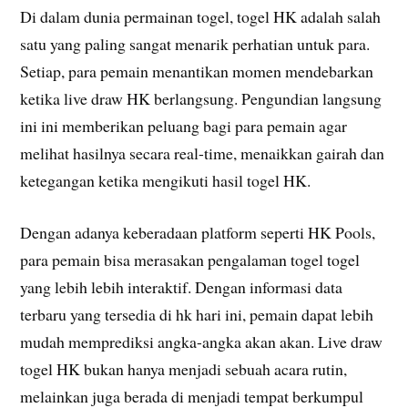
Di dalam dunia permainan togel, togel HK adalah salah
satu yang paling sangat menarik perhatian untuk para.
Setiap, para pemain menantikan momen mendebarkan
ketika live draw HK berlangsung. Pengundian langsung
ini ini memberikan peluang bagi para pemain agar
melihat hasilnya secara real-time, menaikkan gairah dan
ketegangan ketika mengikuti hasil togel HK.
Dengan adanya keberadaan platform seperti HK Pools,
para pemain bisa merasakan pengalaman togel togel
yang lebih lebih interaktif. Dengan informasi data
terbaru yang tersedia di hk hari ini, pemain dapat lebih
mudah memprediksi angka-angka akan akan. Live draw
togel HK bukan hanya menjadi sebuah acara rutin,
melainkan juga berada di menjadi tempat berkumpul