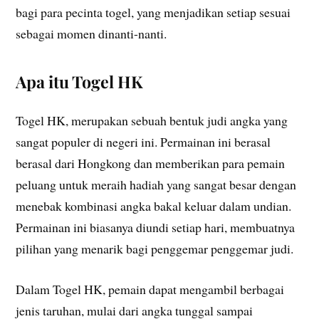
bagi para pecinta togel, yang menjadikan setiap sesuai
sebagai momen dinanti-nanti.
Apa itu Togel HK
Togel HK, merupakan sebuah bentuk judi angka yang
sangat populer di negeri ini. Permainan ini berasal
berasal dari Hongkong dan memberikan para pemain
peluang untuk meraih hadiah yang sangat besar dengan
menebak kombinasi angka bakal keluar dalam undian.
Permainan ini biasanya diundi setiap hari, membuatnya
pilihan yang menarik bagi penggemar penggemar judi.
Dalam Togel HK, pemain dapat mengambil berbagai
jenis taruhan, mulai dari angka tunggal sampai