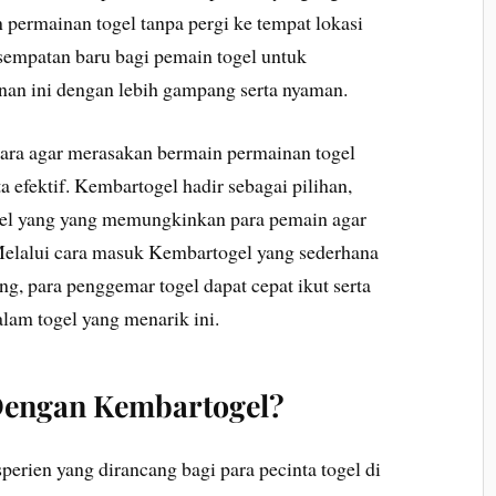
permainan togel tanpa pergi ke tempat lokasi
sempatan baru bagi pemain togel untuk
nan ini dengan lebih gampang serta nyaman.
cara agar merasakan bermain permainan togel
a efektif. Kembartogel hadir sebagai pilihan,
el yang yang memungkinkan para pemain agar
 Melalui cara masuk Kembartogel yang sederhana
g, para penggemar togel dapat cepat ikut serta
alam togel yang menarik ini.
Dengan Kembartogel?
erien yang dirancang bagi para pecinta togel di