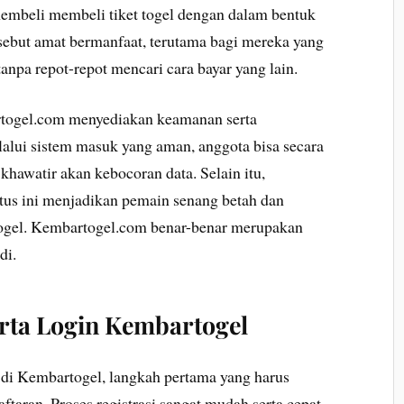
membeli membeli tiket togel dengan dalam bentuk
ersebut amat bermanfaat, terutama bagi mereka yang
npa repot-repot mencari cara bayar yang lain.
rtogel.com menyediakan keamanan serta
lui sistem masuk yang aman, anggota bisa secara
hawatir akan kebocoran data. Selain itu,
tus ini menjadikan pemain senang betah dan
 togel. Kembartogel.com benar-benar merupakan
di.
erta Login Kembartogel
di Kembartogel, langkah pertama yang harus
taran. Proses registrasi sangat mudah serta cepat