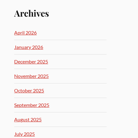
Archives
April 2026
January 2026
December 2025
November 2025
October 2025
September 2025
August 2025
July 2025